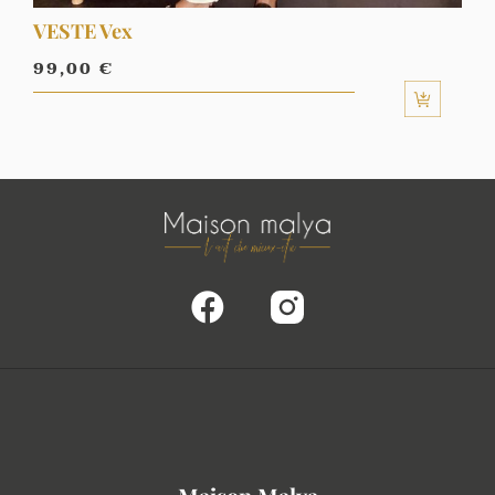
VESTE Vex
99,00
€