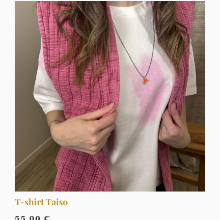
T-shirt Taiso
55,00
€